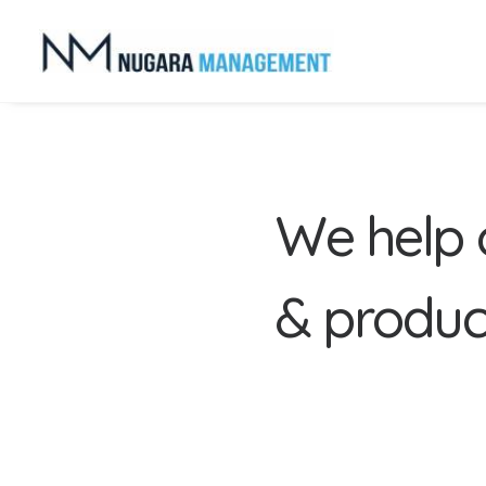
W
e
h
e
l
p
&
p
r
o
d
u