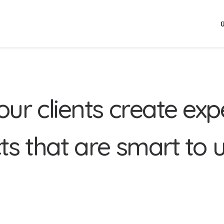
o
u
r
c
l
i
e
n
t
s
c
r
e
a
t
e
e
x
p
c
t
s
t
h
a
t
a
r
e
s
m
a
r
t
t
o