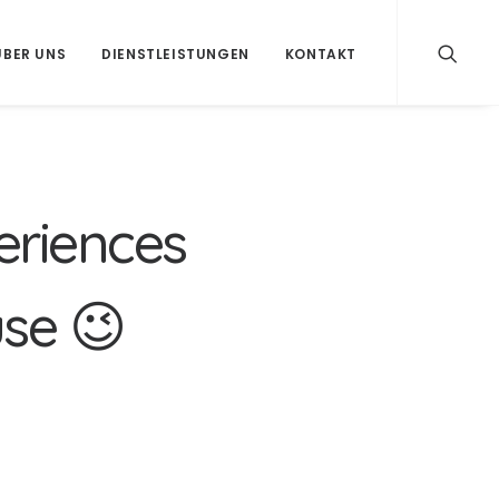
ÜBER UNS
DIENSTLEISTUNGEN
KONTAKT
e
r
i
e
n
c
e
s
u
s
e
😉